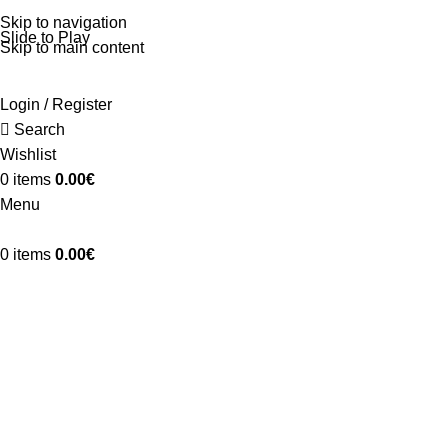
Skip to navigation
Slide to Play
Skip to main content
Login / Register
Search
Wishlist
0
items
0.00
€
Menu
0
items
0.00
€
Bijoux musicaux
LE CADEAU IDÉA
DES MUSICIENS