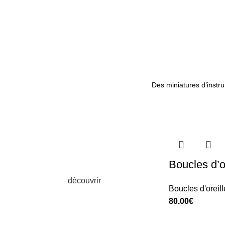
Des miniatures d’instr
Nouvelles boucles trompette
Encore plus de détails, pour un réalisme
impressionnant.
Boucles d’
découvrir
Boucles d'oreill
80.00
€