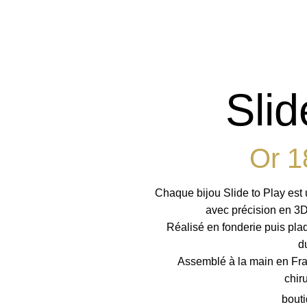
Slid
Or 1
Chaque bijou Slide to Play est
avec précision en 3D,
Réalisé en fonderie puis pla
d
Assemblé à la main en Fra
chiru
bout