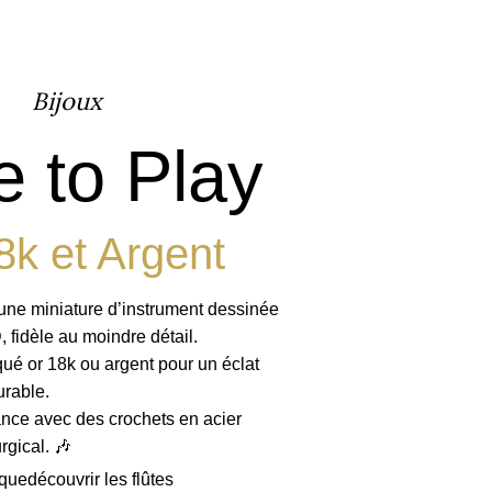
Bijoux
e to Play
8k et Argent
 une miniature d’instrument dessinée
 fidèle au moindre détail.
qué or 18k ou argent pour un éclat
urable.
nce avec des crochets en acier
rgical. 🎶
ique
découvrir les flûtes