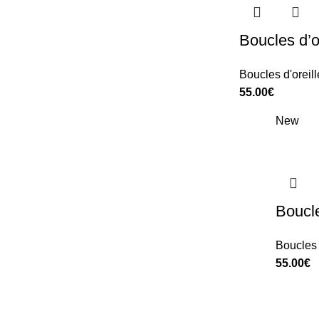
Boucles d’o
Boucles d'oreill
55.00
€
New
Pré-commande
CLARINETTES
Les prototypes sont validés, commandez
avec 30% de remise et recevez les en
Boucle
premier.
Boucles 
pré-Commander
55.00
€