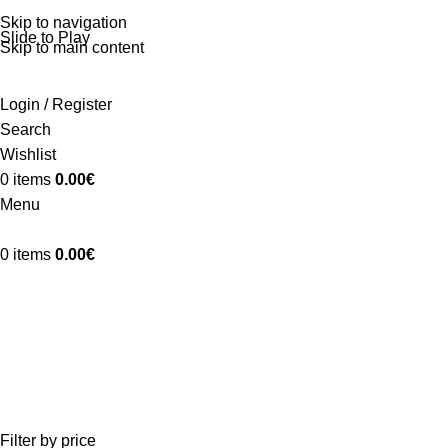
Skip to navigation
Slide to Play
Skip to main content
Login / Register
Search
Wishlist
0
items
0.00
€
Menu
0
items
0.00
€
trombone
BOUCLES D'OREILLES
BOUTONS DE MANCHETTE
COLLIERS
16 Products
3 Products
28 Products
Filter by price