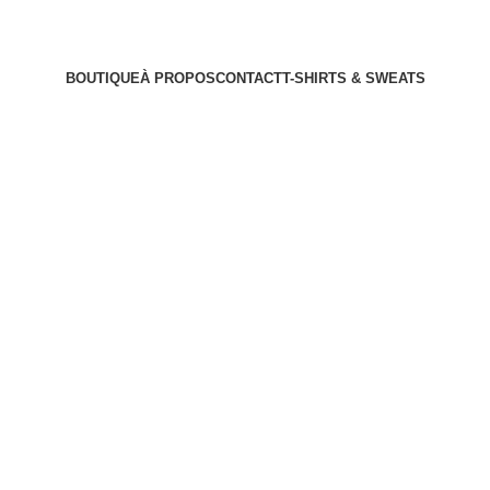
BOUTIQUE
À PROPOS
CONTACT
T-SHIRTS & SWEATS
PIN'S
7 Products