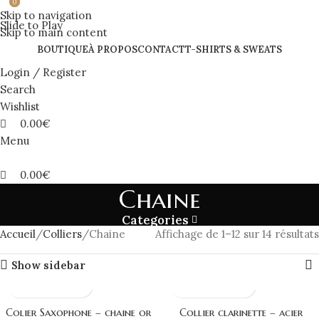
0
0
Skip to navigation
Slide to Play
Skip to main content
BOUTIQUE
À PROPOS
CONTACT
T-SHIRTS & SWEATS
Login / Register
Search
Wishlist
0.00
€
Menu
0.00
€
Chaine
Categories
Accueil
Colliers
Chaine
Affichage de 1–12 sur 14 résultats
Show sidebar
Colier Saxophone – chaine or
Collier clarinette – acier