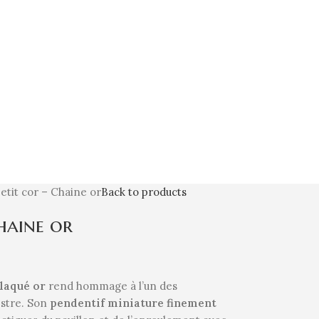
petit cor – Chaine or
Back to products
haine or
plaqué or
rend hommage à l’un des
estre. Son
pendentif miniature finement