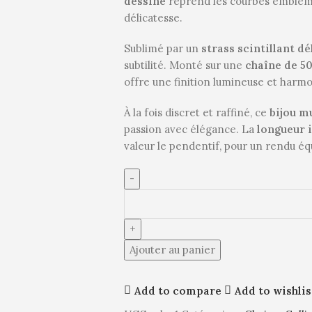
dessiné
reprend les courbes embléma
délicatesse.
Sublimé par un
strass scintillant d
subtilité. Monté sur une
chaîne de 5
offre une finition lumineuse et harm
À la fois discret et raffiné, ce
bijou m
passion avec élégance. La
longueur 
valeur le pendentif, pour un rendu équ
Ajouter au panier
Add to compare
Add to wishlis