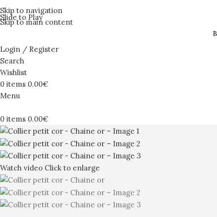
Skip to navigation
Slide to Play
Skip to main content
B
Login / Register
Search
Wishlist
0
items
0.00
€
Menu
0
items
0.00
€
Watch video
Click to enlarge