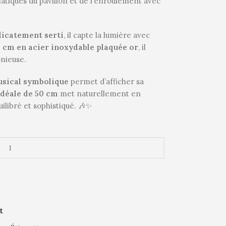
tiques du pavillon et de l’enroulement avec
élicatement serti
, il capte la lumière avec
0 cm en acier inoxydable plaquée or
, il
onieuse.
usical symbolique
permet d’afficher sa
idéale de 50 cm
met naturellement en
ilibré et sophistiqué. 🎶✨
t