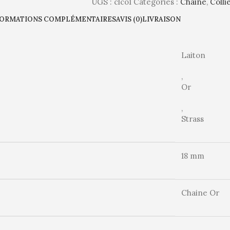
UGS :
clco1
Catégories :
Chaine
,
Colli
FORMATIONS COMPLÉMENTAIRES
AVIS (0)
LIVRAISON
Laiton
,
Or
,
Strass
18 mm
Chaine Or