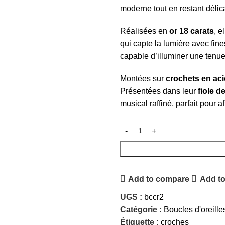
moderne tout en restant délica
Réalisées en
or 18 carats
, e
qui capte la lumière avec fine
capable d’illuminer une tenu
Montées sur
crochets en aci
Présentées dans leur
fiole d
musical raffiné, parfait pour a
Add to compare
Add to
UGS :
bccr2
Catégorie :
Boucles d'oreille
Étiquette :
croches