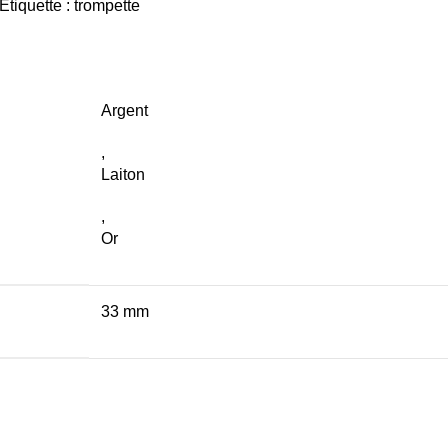
Étiquette :
trompette
Argent
,
Laiton
,
Or
33 mm