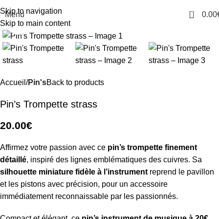
Skip to navigation
0
Menu
0.00
Skip to main content
Click to enlarge
Accueil
Pin's
Back to products
Pin’s Trompette strass
20.00
€
Affirmez votre passion avec ce
pin’s trompette finement
détaillé
, inspiré des lignes emblématiques des cuivres. Sa
silhouette miniature fidèle à l’instrument
reprend le pavillon
et les pistons avec précision, pour un accessoire
immédiatement reconnaissable par les passionnés.
Compact et élégant, ce
pin’s instrument de musique à 20€